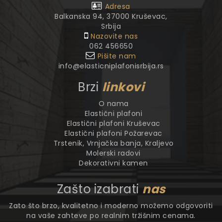
Adresa
Balkanska 94, 37000 Kruševac,
Srbija
Nazovite nas
062 456650
Pišite nam
info@elasticniplafonisrbija.rs
Brzi
linkovi
O nama
Elastični plafoni
Elastični plafoni Kruševac
Elastični plafoni Požarevac
Trstenik, Vrnjačka banja, Kraljevo
Molerski radovi
Dekorativni kamen
Zašto izabrati
nas
Zato što brzo, kvalitetno i moderno možemo odgovoriti
na vaše zahteve po realnim tržišnim cenama.